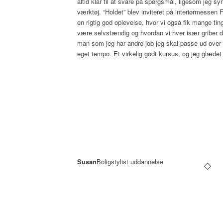
altid klar til at svare på spørgsmål, ligesom jeg s
værktøj. “Holdet” blev inviteret på interiørmessen F
en rigtig god oplevelse, hvor vi også fik mange ti
være selvstændig og hvordan vi hver især griber de
man som jeg har andre job jeg skal passe ud over 
eget tempo. Et virkelig godt kursus, og jeg glædet m
Susan
Boligstylist uddannelse