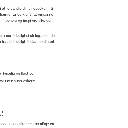
 at forvandle din vindueskarm til
harme! Er du klar til at omdanne
l imponere og inspirere alle, der
ommer til boligindretning, men de
m fra almindeligt til ekstraordinært.
r kedelig og fladt ud
ætte i min vindueskarm
;
ede vindueskarme kan tilføje en