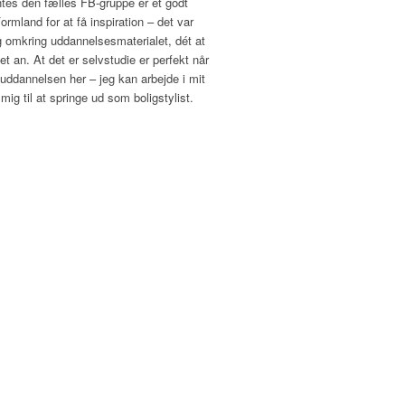
yntes den fælles FB-gruppe er et godt
ormland for at få inspiration – det var
ng omkring uddannelsesmaterialet, dét at
t an. At det er selvstudie er perfekt når
uddannelsen her – jeg kan arbejde i mit
ig til at springe ud som boligstylist.