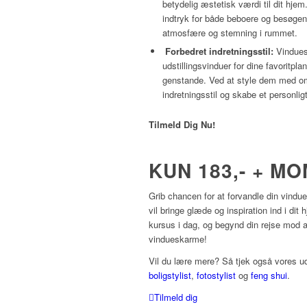
betydelig æstetisk værdi til dit hje
indtryk for både beboere og besøgend
atmosfære og stemning i rummet.
Forbedret indretningsstil:
Vindues
udstillingsvinduer for dine favoritpla
genstande. Ved at style dem med om
indretningsstil og skabe et personlig
Tilmeld Dig Nu!
KUN 183,- + M
Grib chancen for at forvandle din vindu
vil bringe glæde og inspiration ind i dit
kursus i dag, og begynd din rejse mod a
vindueskarme!
Vil du lære mere? Så tjek også vores ud
boligstylist
,
fotostylist
og
feng shui
.
Tilmeld dig