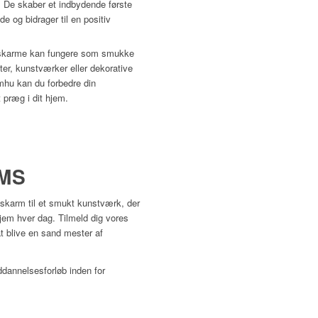
m. De skaber et indbydende første
e og bidrager til en positiv
karme kan fungere som smukke
nter, kunstværker eller dekorative
hu kan du forbedre din
t præg i dit hjem.
OMS
eskarm til et smukt kunstværk, der
 hjem hver dag. Tilmeld dig vores
t blive en sand mester af
dannelsesforløb inden for