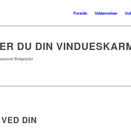
Forside
Uddannelser
Ind
ER DU DIN VINDUESKAR
ssionel Boligstylist
 VED DIN