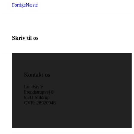
Forrige
Næste
Skriv til os
Kontakt os
Lundstyle
Frendstrupvej 8
9541 Suldrup
CVR: 28920946