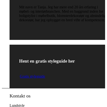
Mit navn er Tanja. Jeg har mere end 20 års erfaring i
møbel- og interiørbranchen. Med en baggrund inden for
boligstylist i møbelbutik, blomsterdekoratør og almindelig
dekoratør, har jeg opbygget en bred vifte af kompetencer.
Hent en gratis styleguide her
Gratis styleguide
Kontakt os
Lundstyle