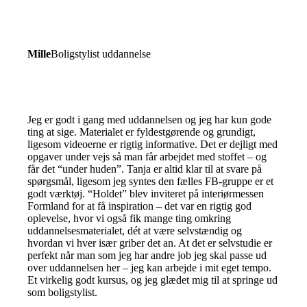
Mille
Boligstylist uddannelse
Jeg er godt i gang med uddannelsen og jeg har kun gode
ting at sige. Materialet er fyldestgørende og grundigt,
ligesom videoerne er rigtig informative. Det er dejligt med
opgaver under vejs så man får arbejdet med stoffet – og
får det “under huden”. Tanja er altid klar til at svare på
spørgsmål, ligesom jeg syntes den fælles FB-gruppe er et
godt værktøj. “Holdet” blev inviteret på interiørmessen
Formland for at få inspiration – det var en rigtig god
oplevelse, hvor vi også fik mange ting omkring
uddannelsesmaterialet, dét at være selvstændig og
hvordan vi hver især griber det an. At det er selvstudie er
perfekt når man som jeg har andre job jeg skal passe ud
over uddannelsen her – jeg kan arbejde i mit eget tempo.
Et virkelig godt kursus, og jeg glædet mig til at springe ud
som boligstylist.