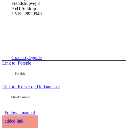
Frendstrupvej 8
9541 Suldrup
CVR: 28920946
Hent en gratis styleguide her
Gratis styleguide
Link to: Forside
Forside
Link to: Kurser og Uddannelser
Tilmeld kurser
Follow a manual
added link