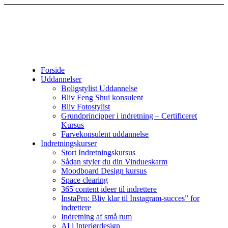
Forside
Uddannelser
Boligstylist Uddannelse
Bliv Feng Shui konsulent
Bliv Fotostylist
Grundprincipper i indretning – Certificeret
Kursus
Farvekonsulent uddannelse
Indretningskurser
Stort Indretningskursus
Sådan styler du din Vindueskarm
Moodboard Design kursus
Space clearing
365 content ideer til indrettere
InstaPro: Bliv klar til Instagram-succes” for
indrettere
Indretning af små rum
AI i Interiørdesign