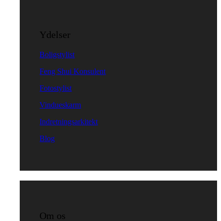
Ydelser
Boligstylist
Feng Shui Konsulent
Fotostylist
Vindueskarm
Indretningsarkitekt
Blog
Om os