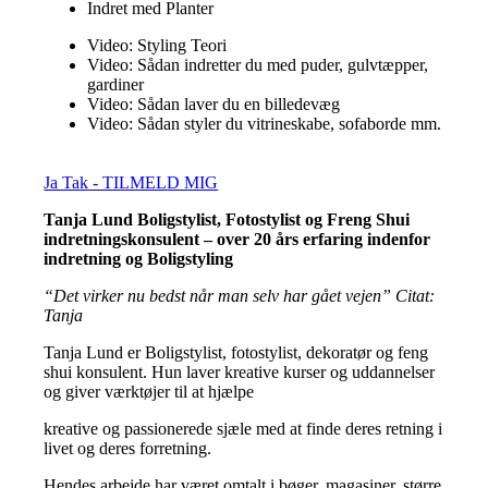
Indret med Planter
Video: Styling Teori
Video: Sådan indretter du med puder, gulvtæpper,
gardiner
Video: Sådan laver du en billedevæg
Video: Sådan styler du vitrineskabe, sofaborde mm.
Ja Tak - TILMELD MIG
Tanja Lund Boligstylist, Fotostylist og Freng Shui
indretningskonsulent – over 20 års erfaring indenfor
indretning og Boligstyling
“Det virker nu bedst når man selv har gået vejen” Citat:
Tanja
Tanja Lund er Boligstylist, fotostylist, dekoratør og feng
shui konsulent. Hun laver kreative kurser og uddannelser
og giver værktøjer til at hjælpe
kreative og passionerede sjæle med at finde deres retning i
livet og deres forretning.
Hendes arbejde har været omtalt i bøger, magasiner, større