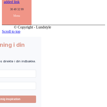
added link
30 49 32 99
Menu
© Copyright - Lundstyle
Scroll to top
ning i din
ps direkte i din indbakke.