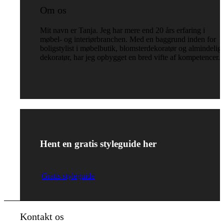
Om os
Mit navn er Tanja. Jeg har mere end 20 års erfaring i
møbel- og interiørbranchen. Med en baggrund inden for
boligstylist i møbelbutik, blomsterdekoratør og almindelig
dekoratør, har jeg opbygget en bred vifte af kompetencer.
Hent en gratis styleguide her
Gratis styleguide
Kontakt os