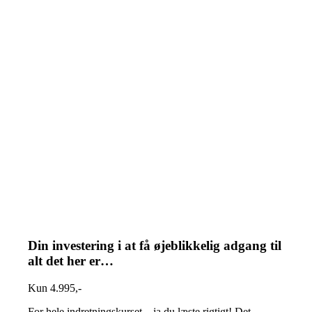
Din investering i at få øjeblikkelig adgang til
alt det her er…
Kun 4.995,-
For hele indretningskurset – ja du læste rigtigt! Det