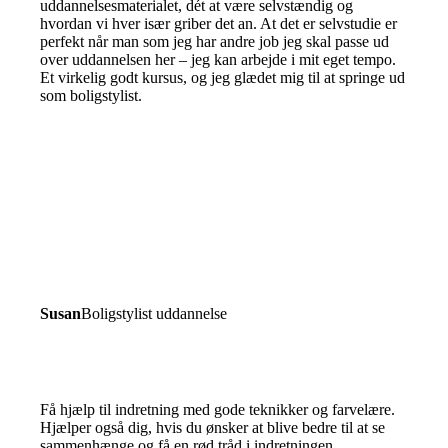
uddannelsesmaterialet, dét at være selvstændig og
hvordan vi hver især griber det an. At det er selvstudie er
perfekt når man som jeg har andre job jeg skal passe ud
over uddannelsen her – jeg kan arbejde i mit eget tempo.
Et virkelig godt kursus, og jeg glædet mig til at springe ud
som boligstylist.
Susan
Boligstylist uddannelse
Få hjælp til indretning med gode teknikker og farvelære.
Hjælper også dig, hvis du ønsker at blive bedre til at se
sammenhænge og få en rød tråd i indretningen.