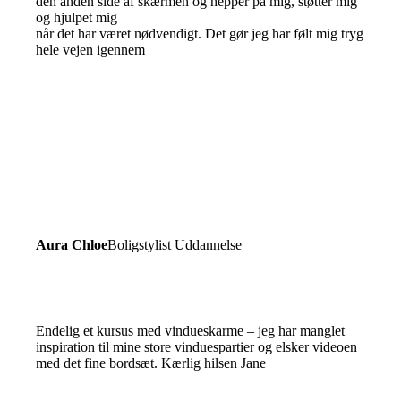
den anden side af skærmen og hepper på mig, støtter mig
og hjulpet mig
når det har været nødvendigt. Det gør jeg har følt mig tryg
hele vejen igennem
Aura Chloe
Boligstylist Uddannelse
Endelig et kursus med vindueskarme – jeg har manglet
inspiration til mine store vinduespartier og elsker videoen
med det fine bordsæt. Kærlig hilsen Jane