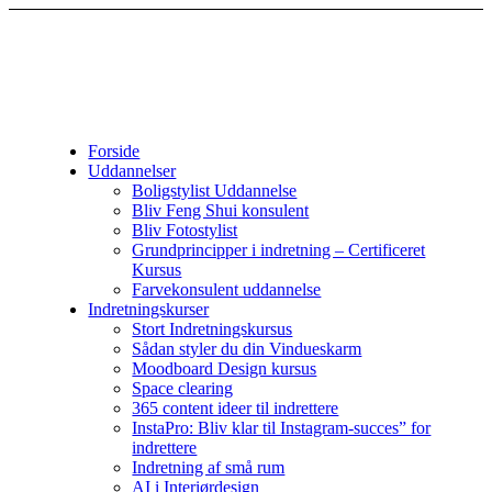
Forside
Uddannelser
Boligstylist Uddannelse
Bliv Feng Shui konsulent
Bliv Fotostylist
Grundprincipper i indretning – Certificeret
Kursus
Farvekonsulent uddannelse
Indretningskurser
Stort Indretningskursus
Sådan styler du din Vindueskarm
Moodboard Design kursus
Space clearing
365 content ideer til indrettere
InstaPro: Bliv klar til Instagram-succes” for
indrettere
Indretning af små rum
AI i Interiørdesign