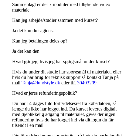
Sammenlagt er der 7 moduler med tilhørende video
materiale.
Kan jeg arbejde/studier sammen med kurset?
Ja det kan du sagtens.
Kan jeg betalingen deles op?
Ja det kan den
Hvad gør jeg, hvis jeg har spørgsmål under kurset?
Hvis du under dit studie har spørgsmål til materialet, eller
hvis du har brug for teknisk support så kontakt Tanja på
mail
Tanja@lundstyle.dk
eller tlf.
30493299
Hvad er jeres refunderingspolitik?
Du har 14 dages fuld fortrydelsesret fra købsdatoen, så
længe du ikke har logget ind. Da kurset leveres digitalt
med øjeblikkelig adgang til materialet, gives der ingen
refundering hvis du har logget ind via dit login du får
tilsendt i en mail.
Din tilfredshed er en stor prioritet, så hvis du beslutter dig