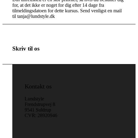
for, at det ikke er noget for dig efter 14 dage fra
tilmeldingsdatoen for dette kursus. Send venligst en mail
til tanja@lundstyle.dk
Skriv til os
Kontakt os
Lundstyle
Frendstrupvej 8
9541 Suldrup
CVR: 28920946