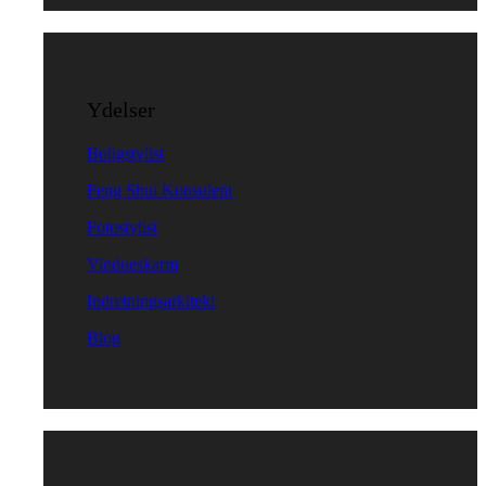
Ydelser
Boligstylist
Feng Shui Konsulent
Fotostylist
Vindueskarm
Indretningsarkitekt
Blog