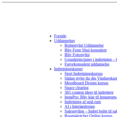
Forside
Uddannelser
Boligstylist Uddannelse
Bliv Feng Shui konsulent
Bliv Fotostylist
Grundprincipper i indretning – 
Farvekonsulent uddannelse
Indretningskurser
Stort Indretningskursus
Sådan styler du din Vindueska
Moodboard Design kursus
Space clearing
365 content ideer til indrettere
InstaPro: Bliv klar til Instagram
Indretning af små rum
AI i Interiørdesign
Salesstyling – Indret bolig til sa
Roomsketcher Online kursus