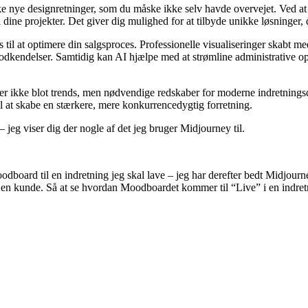
 nye designretninger, som du måske ikke selv havde overvejet. Ved at
til dine projekter. Det giver dig mulighed for at tilbyde unikke løsninger,
til at optimere din salgsproces. Professionelle visualiseringer skabt med 
ere godkendelser. Samtidig kan AI hjælpe med at strømline administrative
r ikke blot trends, men nødvendige redskaber for moderne indretningsd
l at skabe en stærkere, mere konkurrencedygtig forretning.
– jeg viser dig der nogle af det jeg bruger Midjourney til.
Moodboard til en indretning jeg skal lave – jeg har derefter bedt Midjou
l en kunde. Så at se hvordan Moodboardet kommer til “Live” i en indretn