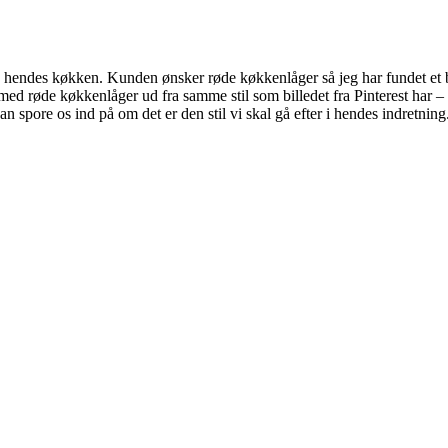
e hendes køkken. Kunden ønsker røde køkkenlåger så jeg har fundet et 
s med røde køkkenlåger ud fra samme stil som billedet fra Pinterest har 
kan spore os ind på om det er den stil vi skal gå efter i hendes indretning