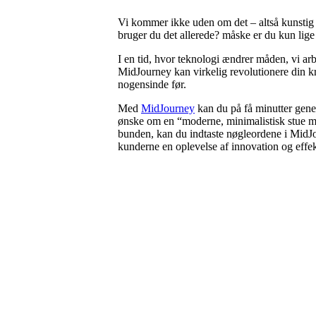
Vi kommer ikke uden om det – altså kunstig in
bruger du det allerede? måske er du kun lige
I en tid, hvor teknologi ændrer måden, vi ar
MidJourney kan virkelig revolutionere din k
nogensinde før.
Med
MidJourney
kan du på få minutter gener
ønske om en “moderne, minimalistisk stue med
bunden, kan du indtaste nøgleordene i MidJour
kunderne en oplevelse af innovation og effekt