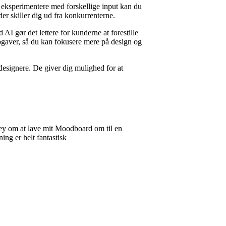
 eksperimentere med forskellige input kan du
 der skiller dig ud fra konkurrenterne.
AI gør det lettere for kunderne at forestille
 opgaver, så du kan fokusere mere på design og
esignere. De giver dig mulighed for at
rney om at lave mit Moodboard om til en
ing er helt fantastisk