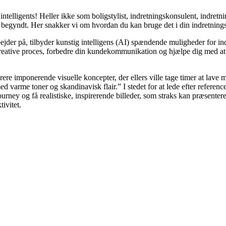
telligents! Heller ikke som boligstylist, indretningskonsulent, indretni
 begyndt. Her snakker vi om hvordan du kan bruge det i din indretnings
bejder på, tilbyder kunstig intelligens (AI) spændende muligheder for i
reative proces, forbedre din kundekommunikation og hjælpe dig med at
ere imponerende visuelle koncepter, der ellers ville tage timer at lave m
 varme toner og skandinavisk flair.” I stedet for at lede efter referenc
ney og få realistiske, inspirerende billeder, som straks kan præsenteres
ivitet.