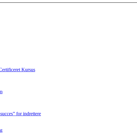
Certificeret Kursus
rm
-succes” for indrettere
lg