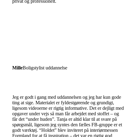
privat og professionelt.
Mille
Boligstylist uddannelse
Jeg er godt i gang med uddannelsen og jeg har kun gode
ting at sige. Materialet er fyldestgørende og grundigt,
ligesom videoerne er rigtig informative. Det er dejligt med
opgaver under vejs så man får arbejdet med stoffet – og
får det “under huden”. Tanja er altid klar til at svare på
spørgsmål, ligesom jeg syntes den fælles FB-gruppe er et
godt værktøj. “Holdet” blev inviteret på interiørmessen
Formland for at få inspiration – det var en rigtig god