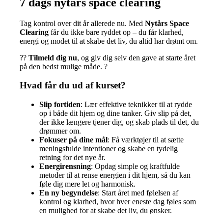
7 dags nytårs space clearing
Tag kontrol over dit år allerede nu. Med
Nytårs Space
Clearing
får du ikke bare ryddet op – du får klarhed,
energi og modet til at skabe det liv, du altid har drømt om.
??
Tilmeld dig nu
, og giv dig selv den gave at starte året
på den bedst mulige måde. ?
Hvad får du ud af kurset?
Slip fortiden
: Lær effektive teknikker til at rydde
op i både dit hjem og dine tanker. Giv slip på det,
der ikke længere tjener dig, og skab plads til det, du
drømmer om.
Fokuser på dine mål
: Få værktøjer til at sætte
meningsfulde intentioner og skabe en tydelig
retning for det nye år.
Energirensning
: Opdag simple og kraftfulde
metoder til at rense energien i dit hjem, så du kan
føle dig mere let og harmonisk.
En ny begyndelse
: Start året med følelsen af
kontrol og klarhed, hvor hver eneste dag føles som
en mulighed for at skabe det liv, du ønsker.