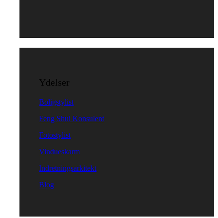
Ydelser
Boligstylist
Feng Shui Konsulent
Fotostylist
Vindueskarm
Indretningsarkitekt
Blog