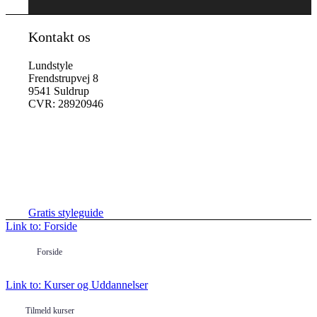
Kontakt os
Lundstyle
Frendstrupvej 8
9541 Suldrup
CVR: 28920946
Hent en gratis styleguide her
Gratis styleguide
Link to: Forside
Forside
Link to: Kurser og Uddannelser
Tilmeld kurser