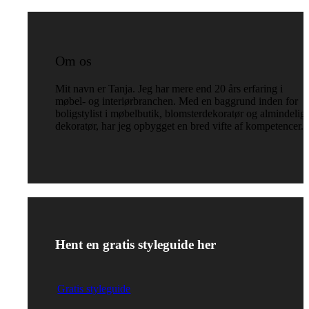
Om os
Mit navn er Tanja. Jeg har mere end 20 års erfaring i
møbel- og interiørbranchen. Med en baggrund inden for
boligstylist i møbelbutik, blomsterdekoratør og almindelig
dekoratør, har jeg opbygget en bred vifte af kompetencer.
Hent en gratis styleguide her
Gratis styleguide