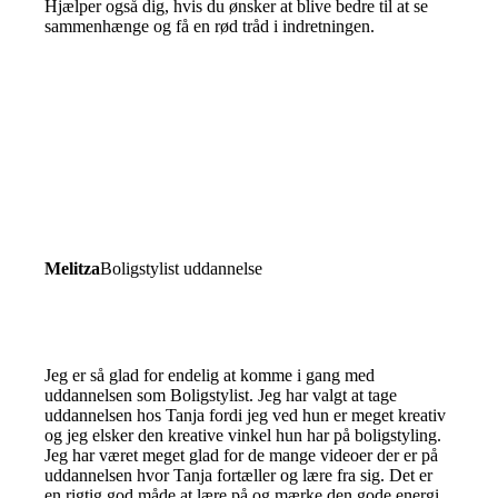
Hjælper også dig, hvis du ønsker at blive bedre til at se
sammenhænge og få en rød tråd i indretningen.
Melitza
Boligstylist uddannelse
Jeg er så glad for endelig at komme i gang med
uddannelsen som Boligstylist. Jeg har valgt at tage
uddannelsen hos Tanja fordi jeg ved hun er meget kreativ
og jeg elsker den kreative vinkel hun har på boligstyling.
Jeg har været meget glad for de mange videoer der er på
uddannelsen hvor Tanja fortæller og lære fra sig. Det er
en rigtig god måde at lære på og mærke den gode energi,