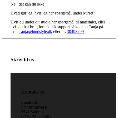
Nej, det kan du ikke
Hvad gør jeg, hvis jeg har spørgsmål under kurset?
Hvis du under dit studie har spørgsmål til materialet, eller
hvis du har brug for teknisk support så kontakt Tanja på
mail
Tanja@lundstyle.dk
eller tlf.
30493299
Skriv til os
Kontakt os
Lundstyle
Frendstrupvej 8
9541 Suldrup
CVR: 28920946