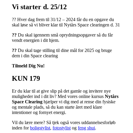
Vi starter d. 25/12
?? Hver dag frem til 31/12 – 2024 får du en opgave du
skal løse så vi bliver klar til Nytårs Space clearingen d. 31
??
Du skal igennem små oprydningsopgaver så du får
vendt energien i dit hjem.
??
Du skal tage stilling til dine mål for 2025 og bruge
dem i din Space clearing
Tilmeld Dig Nu!
KUN 179
Er du klar til at give slip på det gamle og invitere nye
muligheder ind i dit liv? Med vores online kursus
Nytårs
Space Clearing
hjælper vi dig med at rense din fysiske
og mentale plads, så du kan starte året med klare
intentioner og fornyet energi.
Vil du lære mere? Så tjek også vores uddannelsesforløb
inden for
boligstylist
,
fotostylist
og
feng shui
.