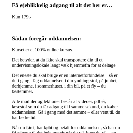
Få øjeblikkelig adgang til alt det her er…
Kun 179,-
Sådan foregår uddannelsen:
Kurset er et 100% online kursus.
Det betyder, at du ikke skal transportere dig til et
undervisningslokale langt væk hjemmefra for at deltage
Det eneste du skal bruge er en internetforbindelse – så er
du i gang. Tag uddannelsen i din yndlingsstol, på jobbet,
derhjemme, i sommerhuset, i din bil, på et fly – du
bestemmer.
Alle moduler og lektioner består af videoer, pdf ér,
læsestof som du får adgang til i samme sekund, du køber
uddannelsen. Gå i gang med det samme – eller vent til, du
har bedre tid.
Når du først, har købt og betalt for uddannelsen, så har du
fri adgang til det hele præcis når du vil, hvor du vil – og