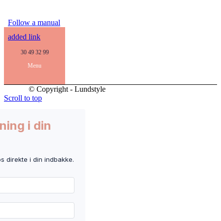
Follow a manual
added link
30 49 32 99
Menu
© Copyright - Lundstyle
Scroll to top
ning i din
ps direkte i din indbakke.