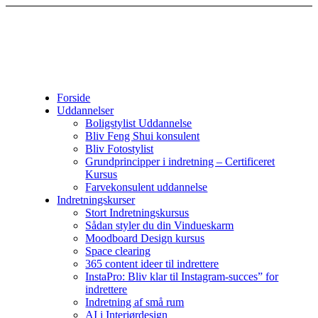
Forside
Uddannelser
Boligstylist Uddannelse
Bliv Feng Shui konsulent
Bliv Fotostylist
Grundprincipper i indretning – Certificeret
Kursus
Farvekonsulent uddannelse
Indretningskurser
Stort Indretningskursus
Sådan styler du din Vindueskarm
Moodboard Design kursus
Space clearing
365 content ideer til indrettere
InstaPro: Bliv klar til Instagram-succes” for
indrettere
Indretning af små rum
AI i Interiørdesign